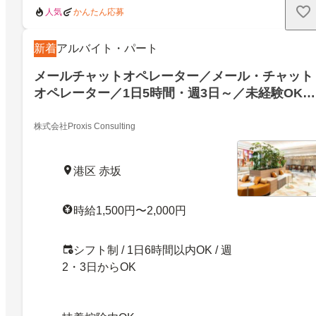
人気
かんたん応募
新着
アルバイト・パート
メールチャットオペレーター／メール・チャット
オペレーター／1日5時間・週3日～／未経験OK／
時給2000円可
株式会社Proxis Consulting
港区 赤坂
時給1,500円〜2,000円
シフト制 / 1日6時間以内OK / 週
2・3日からOK