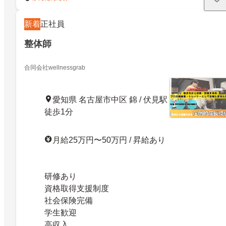
新着
正社員
整体師
合同会社wellnessgrab
愛知県 名古屋市中区 錦 / 伏見駅
徒歩1分
月給25万円〜50万円 / 昇給あり
研修あり
資格取得支援制度
社会保険完備
学生歓迎
高収入