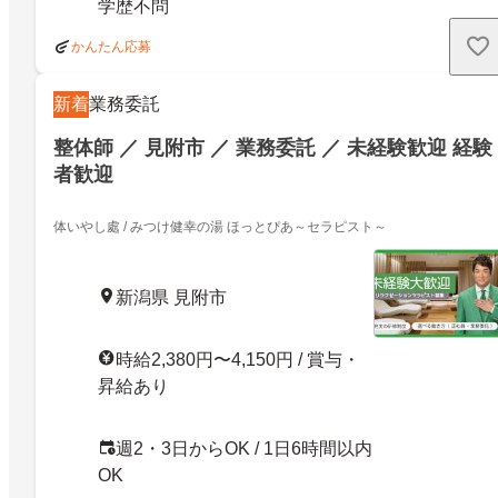
学歴不問
かんたん応募
新着
業務委託
整体師 ／ 見附市 ／ 業務委託 ／ 未経験歓迎 経験
者歓迎
体いやし處 / みつけ健幸の湯 ほっとぴあ～セラピスト～
新潟県 見附市
時給2,380円〜4,150円 / 賞与・
昇給あり
週2・3日からOK / 1日6時間以内
OK