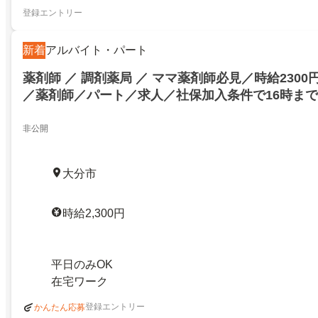
登録エントリー
新着
アルバイト・パート
薬剤師 ／ 調剤薬局 ／ ママ薬剤師必見／時給230
／薬剤師／パート／求人／社保加入条件で16時まで
日のみも相談OK在宅業務も学べます／ID: 114784
27707428
非公開
大分市
時給2,300円
平日のみOK
在宅ワーク
登録エントリー
かんたん応募