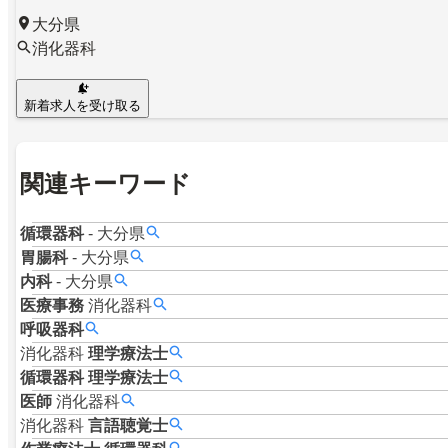
大分県
消化器科
新着求人を受け取る
関連キーワード
循環器科
-
大分県
胃腸科
-
大分県
内科
-
大分県
医療事務
消化器科
呼吸器科
消化器科
理学療法士
循環器科
理学療法士
医師
消化器科
消化器科
言語聴覚士