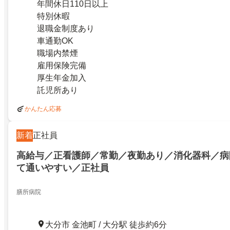
年間休日110日以上
特別休暇
退職金制度あり
車通勤OK
職場内禁煙
雇用保険完備
厚生年金加入
託児所あり
かんたん応募
新着
正社員
高給与／正看護師／常勤／夜勤あり／消化器科／病
て通いやすい／正社員
膳所病院
大分市 金池町 / 大分駅 徒歩約6分