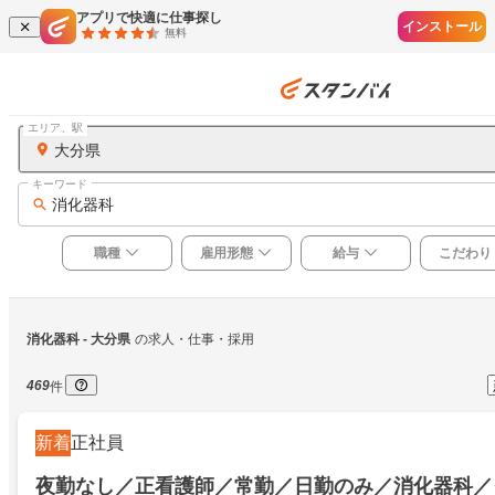
アプリで快適に仕事探し
インストール
無料
エリア、駅
大分県
キーワード
消化器科
職種
雇用形態
給与
こだわり
消化器科
 - 大分県
の求人・仕事・採用
469
件
新着
正社員
夜勤なし／正看護師／常勤／日勤のみ／消化器科／