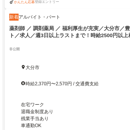
登録エントリー
かんたん応募
新着
アルバイト・パート
薬剤師 ／ 調剤薬局 ／ 福利厚生が充実／大分市／
ト／求人／週3日以上ラストまで！時給2500円以
目や在宅応需！スキルアップ志向をお持ちの方を歓迎
1255954／大分市／27721223
非公開
大分市
時給2,370円〜2,570円 / 交通費支給
在宅ワーク
退職金制度あり
残業手当あり
車通勤OK