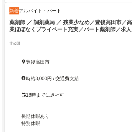
新着
アルバイト・パート
薬剤師 ／ 調剤薬局 ／ 残業少なめ／豊後高田市／高
業ほぼなくプライベート充実／パート薬剤師／求人
係良好！大分県複数展開の薬局／ID: 1307676／
27732408
非公開
豊後高田市
時給3,000円 / 交通費支給
18時までに退社可
長期休暇あり
特別休暇