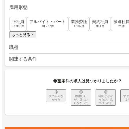
雇用形態
正社員
アルバイト・パート
業務委託
契約社員
派遣社
37,363件
10,977件
1,132件
904件
21件
もっと見る
職種
関連する条件
希望条件の求人は見つかりましたか？
見つからな
検索した
時間がかか
すぐ
かった
が、見つか
ったが、見
け
らなかった
つけられた