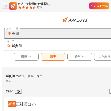
アプリで快適に仕事探し
インストール
無料
エリア、駅
全国
キーワード
鍼灸師
職種
新卒
給与
こだわり
鍼灸師
の求人・仕事・採用
新卒
396
件
新着
正社員ほか