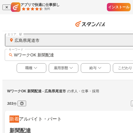
アプリで快適に仕事探し
インストール
無料
エリア、駅
広島県尾道市
キーワード
WワークOK 新聞配達
職種
雇用形態
給与
こだわり
WワークOK 新聞配達
 - 広島県尾道市
の求人・仕事・採用
303
件
新着
アルバイト・パート
新聞配達