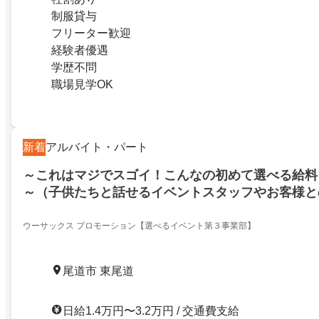
制服貸与
フリーター歓迎
経験者優遇
学歴不問
職場見学OK
新着
アルバイト・パート
～これはマジでスゴイ！こんなの初めて選べる給料
～（子供たちと話せるイベントスタッフやお客様と
事）10代～30代の女の子に教えてもらったので働
だ～〇GPSL
ウーサックス プロモーション【選べるイベント第３事業部】
尾道市 東尾道
日給1.4万円〜3.2万円 / 交通費支給