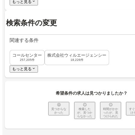
もっと見る
検索条件の変更
関連する条件
コールセンター
株式会社ウィルエージェンシー
257,205件
18,226件
もっと見る
希望条件の求人は見つかりましたか？
見つからな
検索した
時間がかか
すぐ
かった
が、見つか
ったが、見
け
らなかった
つけられた