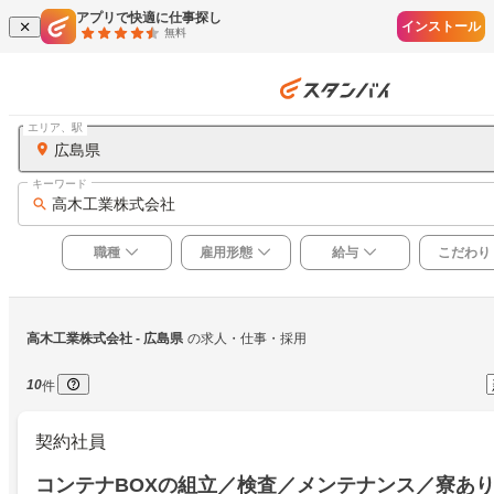
アプリで快適に仕事探し
インストール
無料
エリア、駅
広島県
キーワード
高木工業株式会社
職種
雇用形態
給与
こだわり
高木工業株式会社
 - 広島県
の求人・仕事・採用
10
件
契約社員
コンテナBOXの組立／検査／メンテナンス／寮あ