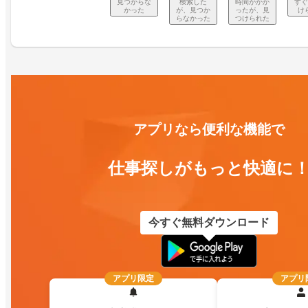
見つからな
検索した
時間がかか
すぐ
かった
が、見つか
ったが、見
け
らなかった
つけられた
アプリなら便利な機能で
仕事探しがもっと快適に
今すぐ無料ダウンロード
アプリ限定
アプリ