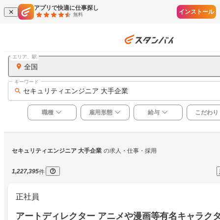
アプリで快適に仕事探し
インストール
無料
エリア、駅
全国
キーワード
セキュリティエンジニア 大手企業
職種
雇用形態
給与
こだわり
セキュリティエンジニア 大手企業
の求人・仕事・採用
1,227,395
件
正社員
アートディレクター アニメや漫画等有名キャラク