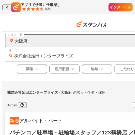
アプリで快適に仕事探し
インストール
無料
エリア、駅
大阪府
キーワード
株式会社延田エンタープライズ
職種
雇用形態
給与
こだわり
株式会社延田エンタープライズ
 - 大阪府
の求人・仕事・採用
105
件
新着
アルバイト・パート
パチンコ／駐車場・駐輪場スタッフ／123鶴橋店 ／