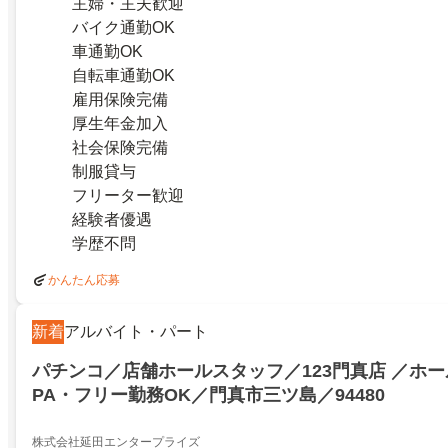
主婦・主夫歓迎
バイク通勤OK
車通勤OK
自転車通勤OK
雇用保険完備
厚生年金加入
社会保険完備
制服貸与
フリーター歓迎
経験者優遇
学歴不問
かんたん応募
新着
アルバイト・パート
パチンコ／店舗ホールスタッフ／123門真店 ／ホ
PA・フリー勤務OK／門真市三ツ島／94480
株式会社延田エンタープライズ