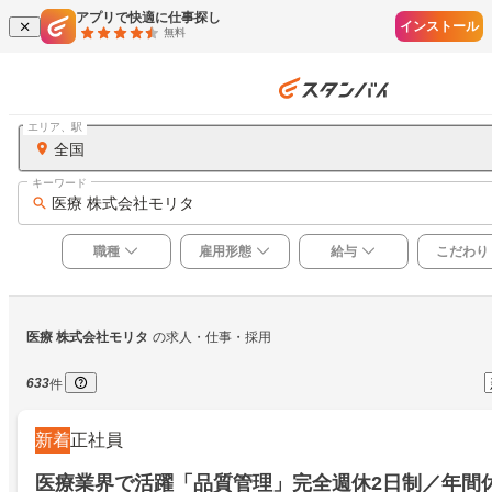
アプリで快適に仕事探し
インストール
無料
エリア、駅
全国
キーワード
医療 株式会社モリタ
職種
雇用形態
給与
こだわり
医療 株式会社モリタ
の求人・仕事・採用
633
件
新着
正社員
医療業界で活躍「品質管理」完全週休2日制／年間休