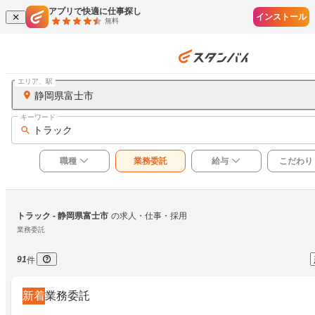
アプリで快適に仕事探し
インストール
無料
エリア、駅
静岡県富士市
キーワード
トラック
職種
業務委託
給与
こだわり
トラック
 - 静岡県富士市
の求人・仕事・採用
業務委託
91
件
新着
業務委託