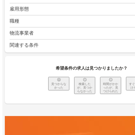
雇用形態
職種
物流事業者
関連する条件
希望条件の求人は見つかりましたか？
見つからな
検索した
時間がかか
すぐ
かった
が、見つか
ったが、見
け
らなかった
つけられた