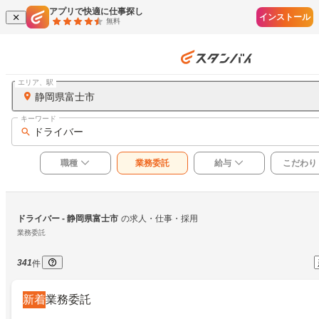
アプリで快適に仕事探し
インストール
無料
エリア、駅
静岡県富士市
キーワード
ドライバー
職種
業務委託
給与
こだわり
ドライバー
 - 静岡県富士市
の求人・仕事・採用
業務委託
341
件
新着
業務委託