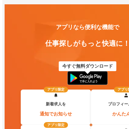
アプリなら便利な機能で
仕事探しがもっと快適に
今すぐ無料ダウンロード
アプリ限定
アプリ
新着求人を
プロフィー
通知でお知らせ
かんた
アプリ限定