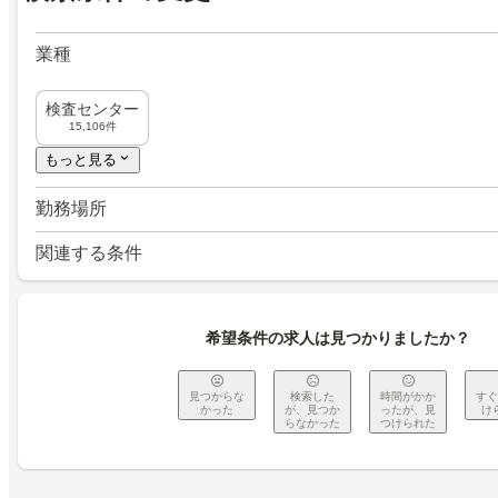
業種
検査センター
15,106件
もっと見る
勤務場所
関連する条件
希望条件の求人は見つかりましたか？
見つからな
検索した
時間がかか
すぐ
かった
が、見つか
ったが、見
け
らなかった
つけられた