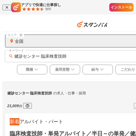
アプリで快適に仕事探し
インストール
無料
エリア、駅
全国
キーワード
健診センター 臨床検査技師
職種
雇用形態
給与
こだわり
健診センター 臨床検査技師
の求人・仕事・採用
21,009
件
新着
アルバイト・パート
臨床検査技師・単発アルバイト／半日～の単発／健