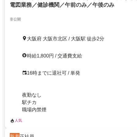
電図業務／健診機関／午前のみ／午後のみ
非公開
大阪府 大阪市北区 / 大阪駅 徒歩2分
時給1,800円 / 交通費支給
16時までに退社可 / 単発
夜勤なし
駅チカ
職場内禁煙
人気
新着
正社員