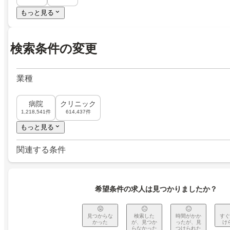
もっと見る
検索条件の変更
業種
病院
クリニック
1,218,541件
614,437件
もっと見る
関連する条件
希望条件の求人は見つかりましたか？
見つからな
検索した
時間がかか
すぐ
かった
が、見つか
ったが、見
け
らなかった
つけられた