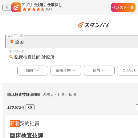
アプリで快適に仕事探し
インストール
無料
エリア、駅
全国
キーワード
臨床検査技師 診療所
職種
雇用形態
給与
こだわり
臨床検査技師 診療所
の求人・仕事・採用
120,572
件
新着
契約社員
臨床検査技師