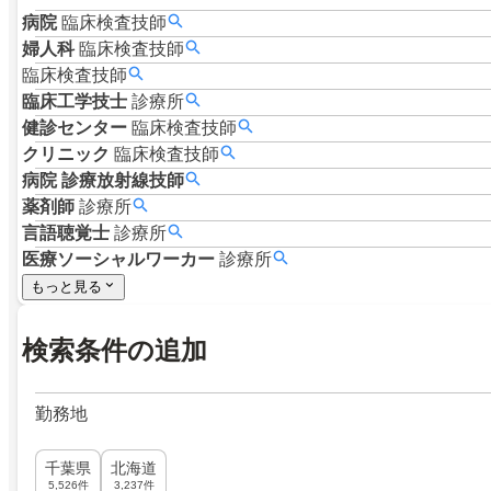
病院
臨床検査技師
婦人科
臨床検査技師
臨床検査技師
臨床工学技士
診療所
健診センター
臨床検査技師
クリニック
臨床検査技師
病院
診療放射線技師
薬剤師
診療所
言語聴覚士
診療所
医療ソーシャルワーカー
診療所
もっと見る
検索条件の追加
勤務地
千葉県
北海道
5,526件
3,237件