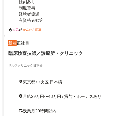
社割あり
制服貸与
経験者優遇
有資格者歓迎
人気
かんたん応募
新着
正社員
臨床検査技師／診療所・クリニック
サルスクリニック日本橋
東京都 中央区 日本橋
月給29万円〜43万円 / 賞与・ボーナスあり
残業月20時間以内