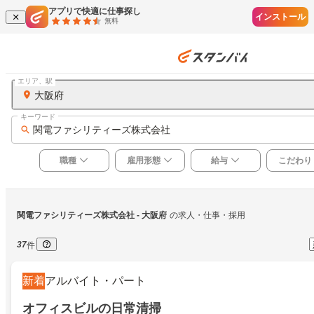
アプリで快適に仕事探し
インストール
無料
エリア、駅
大阪府
キーワード
関電ファシリティーズ株式会社
職種
雇用形態
給与
こだわり
関電ファシリティーズ株式会社
 - 大阪府
の求人・仕事・採用
37
件
新着
アルバイト・パート
オフィスビルの日常清掃