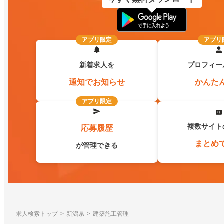
アプリ限定
アプリ
新着求人を
プロフィー
通知でお知らせ
かんた
アプリ限定
複数サイト
応募履歴
まとめ
が管理できる
求人検索トップ
新潟県
建築施工管理