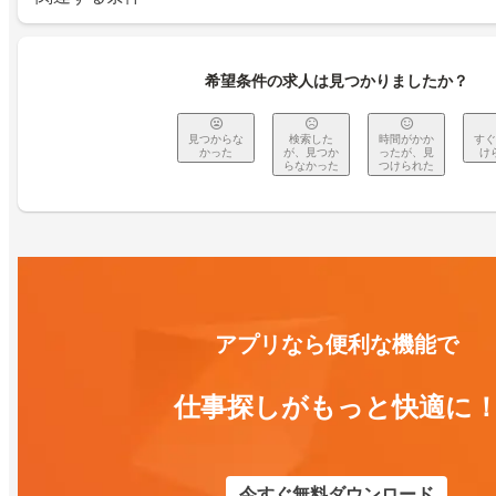
希望条件の求人は見つかりましたか？
見つからな
検索した
時間がかか
すぐ
かった
が、見つか
ったが、見
け
らなかった
つけられた
アプリなら便利な機能で
仕事探しがもっと快適に
今すぐ無料ダウンロード