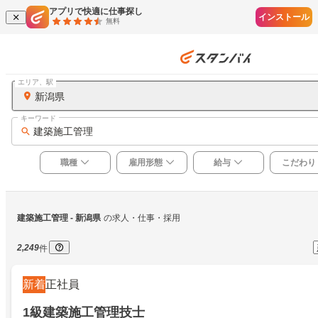
アプリで快適に仕事探し
インストール
無料
エリア、駅
新潟県
キーワード
建築施工管理
職種
雇用形態
給与
こだわり
建築施工管理
 - 新潟県
の求人・仕事・採用
2,249
件
新着
正社員
1級建築施工管理技士