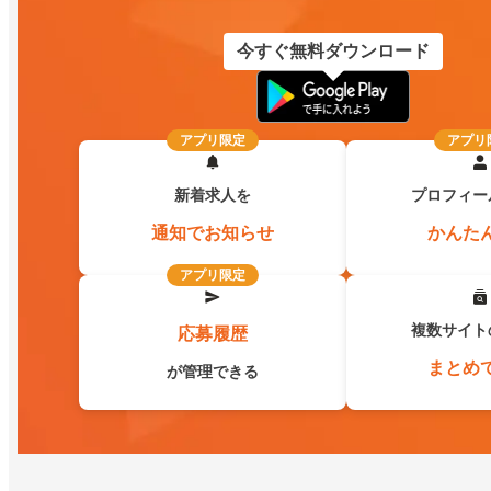
今すぐ無料ダウンロード
アプリ限定
アプリ
新着求人を
プロフィー
通知でお知らせ
かんた
アプリ限定
複数サイト
応募履歴
まとめ
が管理できる