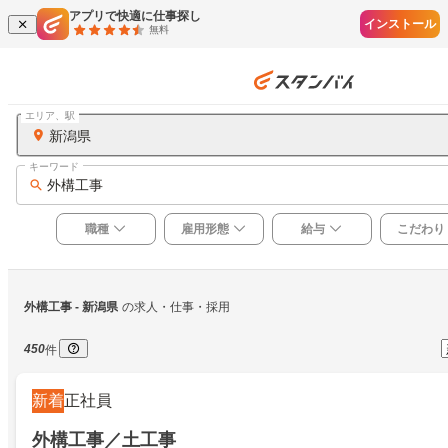
アプリで快適に仕事探し
インストール
無料
エリア、駅
新潟県
キーワード
外構工事
職種
雇用形態
給与
こだわり
外構工事
 - 新潟県
の求人・仕事・採用
450
件
新着
正社員
外構工事／土工事