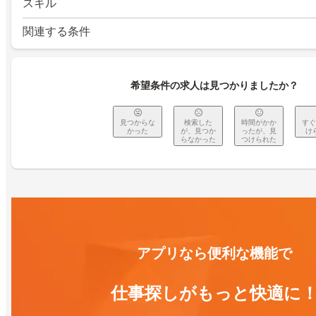
スキル
関連する条件
希望条件の求人は見つかりましたか？
見つからな
検索した
時間がかか
すぐ
かった
が、見つか
ったが、見
け
らなかった
つけられた
アプリなら便利な機能で
仕事探しがもっと快適に