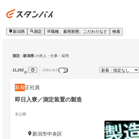
新潟県
測定
職種、雇用形態、こだわりなど
検索
測定
 - 新潟県
の求人・仕事・採用
11,292
詳細を表示
件
新着
正社員
即日入寮／測定装置の製造
非公開
新潟市中央区