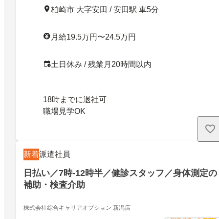
柏崎市 大字安田 / 安田駅 車5分
月給19.5万円〜24.5万円
土日休み / 残業月20時間以内
18時までに退社可
職場見学OK
新着
派遣社員
日払い／7時-12時半／健診スタッフ／身体測定の
補助・検査介助
株式会社綜合キャリアオプション 新潟店