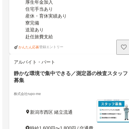
厚生年金加入
住宅手当あり
産休・育休実績あり
寮完備
送迎あり
赴任旅費支給
登録エントリー
かんたん応募
アルバイト・パート
静かな環境で集中できる／測定器の検査スタッフ
募集
株式会社rupo-me
新潟市西区 緒立流通
時給1,600円〜1,800円 / 交通費