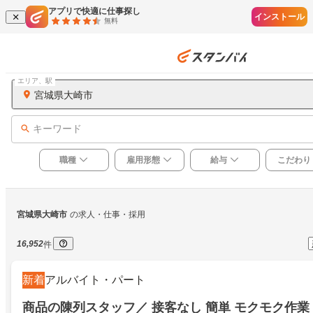
アプリで快適に仕事探し
インストール
無料
エリア、駅
宮城県大崎市
キーワード
職種
雇用形態
給与
こだわり
宮城県大崎市
の求人・仕事・採用
16,952
件
新着
アルバイト・パート
商品の陳列スタッフ／ 接客なし 簡単 モクモク作業 