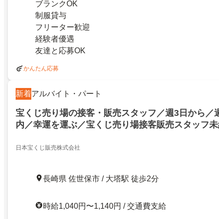
ブランクOK
制服貸与
フリーター歓迎
経験者優遇
友達と応募OK
かんたん応募
新着
アルバイト・パート
宝くじ売り場の接客・販売スタッフ／週3日から／週
内／幸運を運ぶ／宝くじ売り場接客販売スタッフ未
房完備の座り仕事40代～50代しゅふ積極採用中早
な方募集
日本宝くじ販売株式会社
長崎県 佐世保市 / 大塔駅 徒歩2分
時給1,040円〜1,140円 / 交通費支給