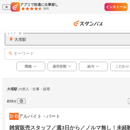
アプリで快適に仕事探し
インストール
無料
エリア、駅
大塔駅
キーワード
職種
雇用形態
給与
こだわり
大塔駅
の求人・仕事・採用
815
件
新着
アルバイト・パート
雑貨販売スタッフ／週3日から／ノルマ無し！未経