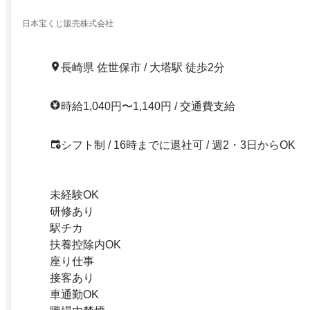
房完備の座り仕事40代～50代しゅふ積極採用中早
な方募集
日本宝くじ販売株式会社
長崎県 佐世保市 / 大塔駅 徒歩2分
時給1,040円〜1,140円 / 交通費支給
シフト制 / 16時までに退社可 / 週2・3日からOK
未経験OK
研修あり
駅チカ
扶養控除内OK
座り仕事
接客あり
車通勤OK