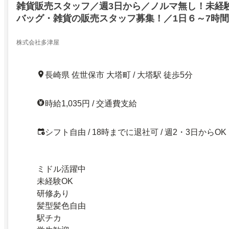
雑貨販売スタッフ／週3日から／ノルマ無し！未経
バッグ・雑貨の販売スタッフ募集！／1日６～7時
学生さん活躍中福利厚生充実車OK社員登用あり
株式会社多津屋
長崎県 佐世保市 大塔町 / 大塔駅 徒歩5分
時給1,035円 / 交通費支給
シフト自由 / 18時までに退社可 / 週2・3日からOK
ミドル活躍中
未経験OK
研修あり
髪型髪色自由
駅チカ