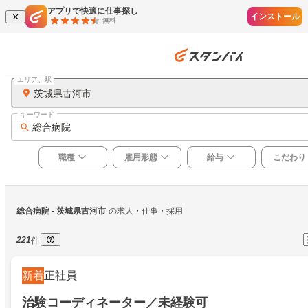
アプリで快適に仕事探し
インストール
無料
エリア、駅
茨城県古河市
キーワード
総合病院
職種
雇用形態
給与
こだわり
総合病院
 - 茨城県古河市
の求人・仕事・採用
221
件
新着
正社員
治験コーディネーター／未経験可