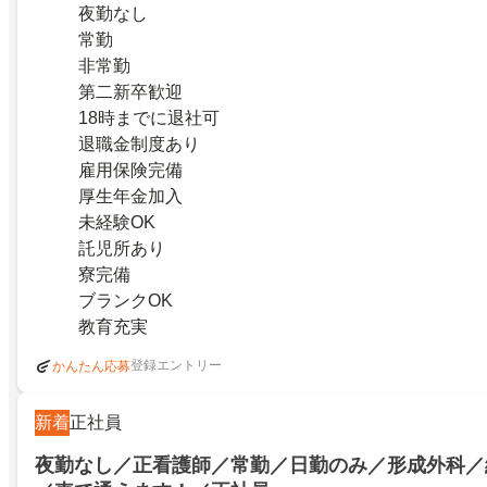
夜勤なし
常勤
非常勤
第二新卒歓迎
18時までに退社可
退職金制度あり
雇用保険完備
厚生年金加入
未経験OK
託児所あり
寮完備
ブランクOK
教育充実
登録エントリー
かんたん応募
新着
正社員
夜勤なし／正看護師／常勤／日勤のみ／形成外科／