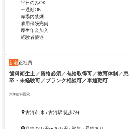
平日のみOK
車通勤OK
職場内禁煙
雇用保険完備
厚生年金加入
経験者優遇
新着
正社員
歯科衛生士／資格必須／有給取得可／教育体制／患
卒・未経験可／ブランク相談可／車通勤可
大塚歯科医院
古河市 東 / 古河駅 徒歩7分
月給23万円〜26万円 / 賞与・昇給あり