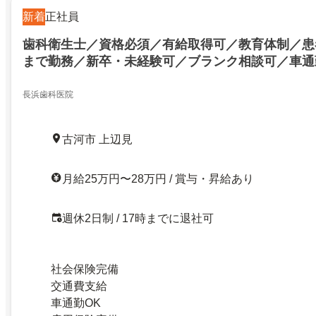
新着
正社員
歯科衛生士／資格必須／有給取得可／教育体制／患
まで勤務／新卒・未経験可／ブランク相談可／車通
長浜歯科医院
古河市 上辺見
月給25万円〜28万円 / 賞与・昇給あり
週休2日制 / 17時までに退社可
社会保険完備
交通費支給
車通勤OK