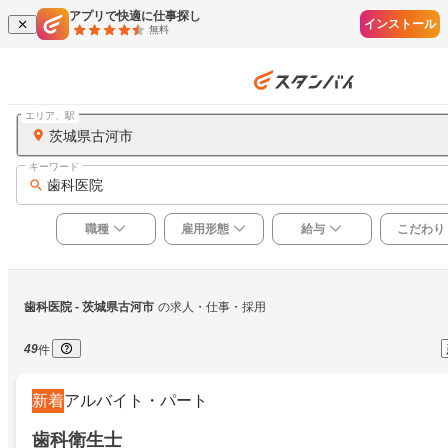
アプリで快適に仕事探し
インストール
無料
エリア、駅
茨城県古河市
キーワード
歯科医院
職種
雇用形態
給与
こだわり
歯科医院
 - 茨城県古河市
の求人・仕事・採用
49
件
新着
アルバイト・パート
歯科衛生士