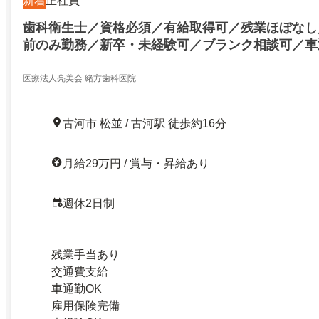
新着
正社員
歯科衛生士／資格必須／有給取得可／残業ほぼなし
前のみ勤務／新卒・未経験可／ブランク相談可／車
医療法人亮美会 緒方歯科医院
古河市 松並 / 古河駅 徒歩約16分
月給29万円 / 賞与・昇給あり
週休2日制
残業手当あり
交通費支給
車通勤OK
雇用保険完備