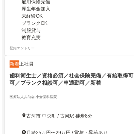
雇用保険完備
厚生年金加入
未経験OK
ブランクOK
制服貸与
教育充実
登録エントリー
新着
正社員
歯科衛生士／資格必須／社会保険完備／有給取得可
可／ブランク相談可／車通勤可／新着
医療法人共助会 小倉歯科医院
古河市 中央町 / 古河駅 徒歩8分
月給25万円〜29万円 / 賞与・昇給あり