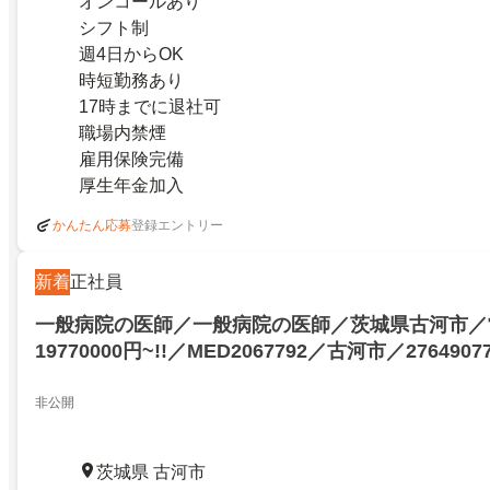
オンコールあり
シフト制
週4日からOK
時短勤務あり
17時までに退社可
職場内禁煙
雇用保険完備
厚生年金加入
登録エントリー
かんたん応募
新着
正社員
一般病院の医師／一般病院の医師／茨城県古河市／
19770000円~!!／MED2067792／古河市／2764907
非公開
茨城県 古河市