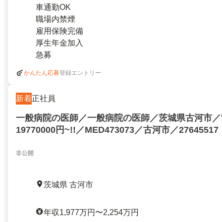
車通勤OK
職場内禁煙
雇用保険完備
厚生年金加入
急募
登録エントリー
かんたん応募
新着
正社員
一般病院の医師／一般病院の医師／茨城県古河市／
19770000円~!!／MED473073／古河市／27645517
非公開
茨城県 古河市
年収1,977万円〜2,254万円