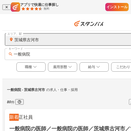
アプリで快適に仕事探し
インストール
無料
エリア、駅
茨城県古河市
キーワード
一般病院
職種
雇用形態
給与
こだわり
一般病院
 - 茨城県古河市
の求人・仕事・採用
80
件
新着
正社員
一般病院の医師／一般病院の医師／茨城県古河市／