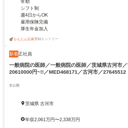
常勤
シフト制
週4日からOK
雇用保険完備
厚生年金加入
登録エントリー
かんたん応募
新着
正社員
一般病院の医師／一般病院の医師／茨城県古河市／
20610000円~!!／MED468171／古河市／27645512
非公開
茨城県 古河市
年収2,061万円〜2,338万円