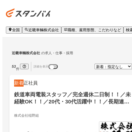
全国
近畿車輛株式会社
職種、雇用形態、こだわりなど
検
近畿車輛株式会社
の求人・仕事・採用
53
詳細を表示
件
新着
正社員
鉄道車両電装スタッフ／完全週休二日制！！／未
経験OK！！／20代・30代活躍中！！／長期連休
あり／手に職の安定企業
株式会社稲野組