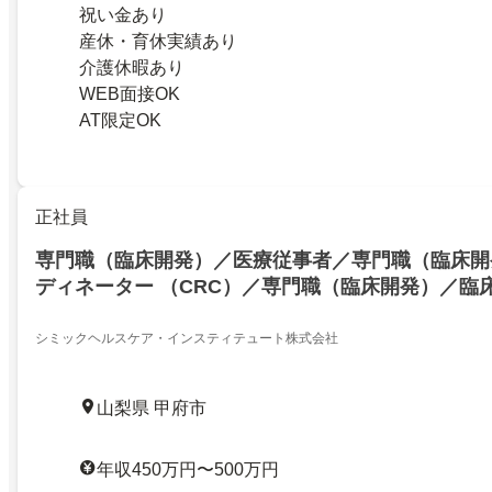
祝い金あり
産休・育休実績あり
介護休暇あり
WEB面接OK
AT限定OK
正社員
専門職（臨床開発）／医療従事者／専門職（臨床開
ディネーター （CRC）／専門職（臨床開発）／臨
医療従事者／看護師（OPE） ／医療従事者／看護師
／医療従事者／看護師（病棟） ／医療従事者／看
シミックヘルスケア・インスティテュート株式会社
他） ／医療従事者／准看護師／医療従事者／助産
／薬剤師／医療従事者／臨床検査技師／医療従事者
山梨県 甲府市
／医療従事者／診療放射線技師
年収450万円〜500万円