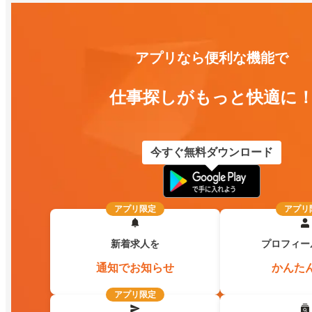
アプリなら便利な機能で
仕事探しがもっと快適に
今すぐ無料ダウンロード
アプリ限定
アプリ
新着求人を
プロフィー
通知でお知らせ
かんた
アプリ限定