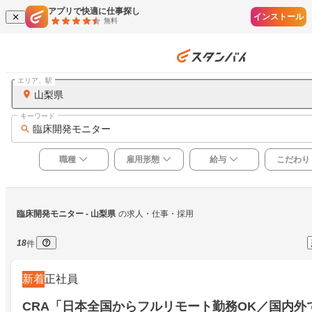
アプリで快適に仕事探し
インストール
無料
エリア、駅
山梨県
キーワード
臨床開発モニター
職種
雇用形態
給与
こだわり
臨床開発モニター
 - 山梨県
の求人・仕事・採用
18
件
新着
正社員
CRA「日本全国からフルリモート勤務OK／国内外