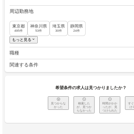
周辺勤務地
東京都
神奈川県
埼玉県
静岡県
495件
53件
30件
24件
もっと見る
職種
関連する条件
希望条件の求人は見つかりましたか？
見つからな
検索した
時間がかか
すぐ
かった
が、見つか
ったが、見
け
らなかった
つけられた