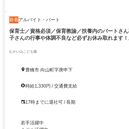
新着
アルバイト・パート
保育士／資格必須／保育教諭／扶養内のパートさん
子さんの行事や体調不良など必ずお休み取れます！
橋市向山町字庚申下／27385489
むかい山こども園
豊橋市 向山町字庚申下
時給1,330円 / 交通費支給
17時までに退社可 / 長期
若手活躍中