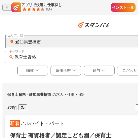
アプリで快適に仕事探し
インストール
無料
エリア、駅
愛知県豊橋市
キーワード
保育士資格
職種
雇用形態
給与
こだわり
保育士資格
 - 愛知県豊橋市
の求人・仕事・採用
308
件
新着
アルバイト・パート
保育士 有資格者／認定こども園／保育士