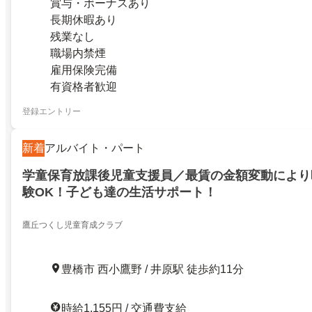
賞与・ボーナスあり
長期休暇あり
残業なし
職場内禁煙
雇用保険完備
有資格者歓迎
登録エントリー
新着
アルバイト・パート
学童保育放課後児童支援員／最賃の金額変動により
験OK！子ども達の生活サポート！
鷹丘つくし児童育成クラブ
豊橋市 西小鷹野 / 井原駅 徒歩約11分
時給1,155円 / 交通費支給