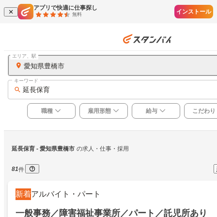
アプリで快適に仕事探し
インストール
無料
エリア、駅
愛知県豊橋市
キーワード
延長保育
職種
雇用形態
給与
こだわり
延長保育
 - 愛知県豊橋市
の求人・仕事・採用
81
件
新着
アルバイト・パート
一般事務／障害福祉事業所／パート／託児所あり