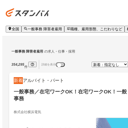
全国
一般事務 障害者雇用
職種、雇用形態、こだわりなど
一般事務 障害者雇用
の求人・仕事・採用
354,295
詳細を表示
件
新着
アルバイト・パート
一般事務／在宅ワークOK！在宅ワークOK！一般
事務
株式会社横浜電気