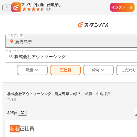
アプリで快適に仕事探し
インストール
無料
エリア、駅
鹿児島県
キーワード
株式会社アウトソーシング
職種
正社員
給与
こだわり
株式会社アウトソーシング
 - 鹿児島県
の求人・転職・中途採用
正社員
305
件
新着
正社員