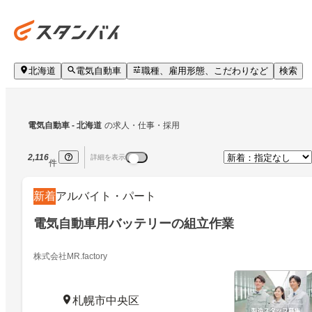
北海道
電気自動車
職種、雇用形態、こだわりなど
検索
電気自動車
 - 北海道
の求人・仕事・採用
2,116
詳細を表示
件
新着
アルバイト・パート
電気自動車用バッテリーの組立作業
株式会社MR.factory
札幌市中央区