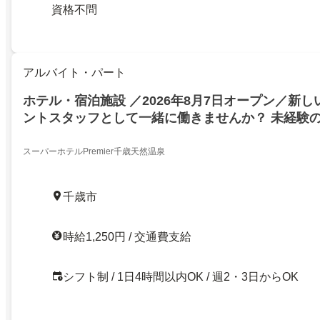
資格不問
アルバイト・パート
ホテル・宿泊施設 ／2026年8月7日オープン／新
ントスタッフとして一緒に働きませんか？ 未経験
迎！！週2日〜OK ／ 1日4時間〜OK／ホテルのフ
北海道千歳市／学生歓迎
スーパーホテルPremier千歳天然温泉
千歳市
時給1,250円 / 交通費支給
シフト制 / 1日4時間以内OK / 週2・3日からOK