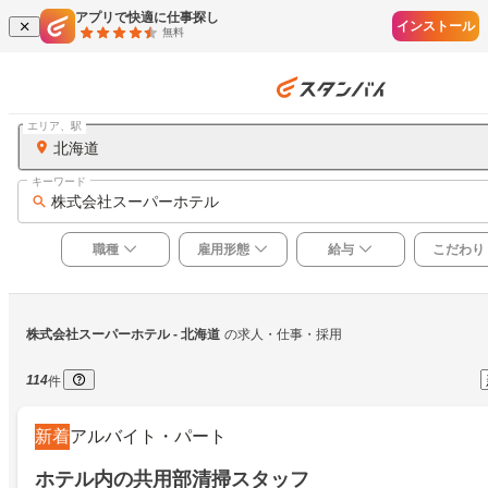
アプリで快適に仕事探し
インストール
無料
エリア、駅
北海道
キーワード
株式会社スーパーホテル
職種
雇用形態
給与
こだわり
株式会社スーパーホテル
 - 北海道
の求人・仕事・採用
114
件
新着
アルバイト・パート
ホテル内の共用部清掃スタッフ