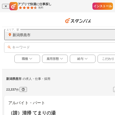
アプリで快適に仕事探し
インストール
無料
エリア、駅
新潟県燕市
キーワード
職種
雇用形態
給与
こだわり
新潟県燕市
の求人・仕事・採用
13,337
件
アルバイト・パート
（請）清掃 てまりの湯