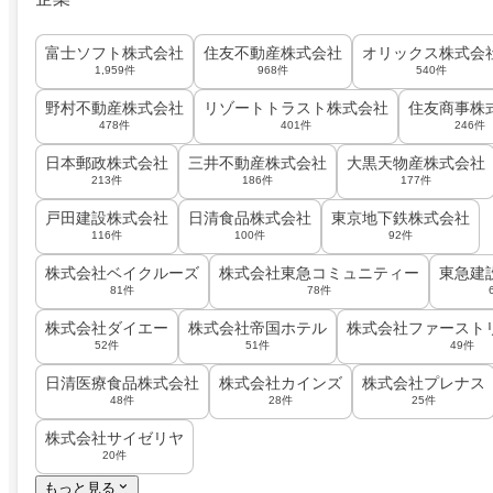
富士ソフト株式会社
住友不動産株式会社
オリックス株式会
1,959件
968件
540件
野村不動産株式会社
リゾートトラスト株式会社
住友商事株
478件
401件
246件
日本郵政株式会社
三井不動産株式会社
大黒天物産株式会社
213件
186件
177件
戸田建設株式会社
日清食品株式会社
東京地下鉄株式会社
116件
100件
92件
株式会社ベイクルーズ
株式会社東急コミュニティー
東急建
81件
78件
株式会社ダイエー
株式会社帝国ホテル
株式会社ファースト
52件
51件
49件
日清医療食品株式会社
株式会社カインズ
株式会社プレナス
48件
28件
25件
株式会社サイゼリヤ
20件
もっと見る