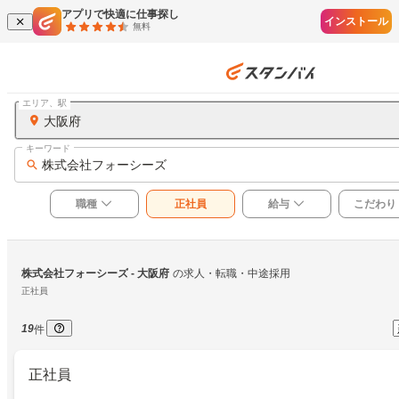
アプリで快適に仕事探し
インストール
無料
エリア、駅
大阪府
キーワード
株式会社フォーシーズ
職種
正社員
給与
こだわり
株式会社フォーシーズ
 - 大阪府
の求人・転職・中途採用
正社員
19
件
正社員