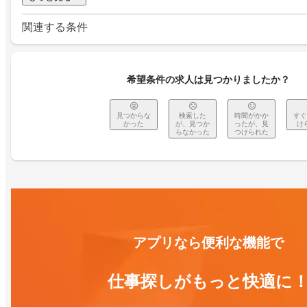
関連する条件
希望条件の求人は見つかりましたか？
見つからな
検索した
時間がかか
すぐ
かった
が、見つか
ったが、見
け
らなかった
つけられた
アプリなら便利な機能で
仕事探しがもっと快適に