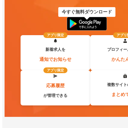
今すぐ無料ダウンロード
アプリ限定
アプリ
新着求人を
プロフィー
通知でお知らせ
かんた
アプリ限定
複数サイト
応募履歴
まとめ
が管理できる