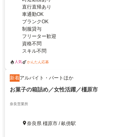
直行直帰あり
車通勤OK
ブランクOK
制服貸与
フリーター歓迎
資格不問
スキル不問
人気
かんたん応募
新着
アルバイト・パートほか
お菓子の箱詰め／女性活躍／橿原市
奈良営業所
奈良県 橿原市 / 畝傍駅