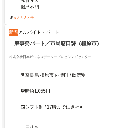
教育充実
職歴不問
かんたん応募
新着
アルバイト・パート
一般事務パート／市民窓口課（橿原市）
株式会社日本ビジネスデータープロセシングセンター
奈良県 橿原市 内膳町 / 畝傍駅
時給1,055円
シフト制 / 17時までに退社可
土日休み