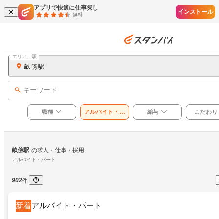
アプリで快適に仕事探し
インストール
無料
エリア、駅
畝傍駅
キーワード
職種
アルバイト・パ
給与
こだわり
ート
畝傍駅
の求人・仕事・採用
アルバイト・パート
902
件
新着
アルバイト・パート