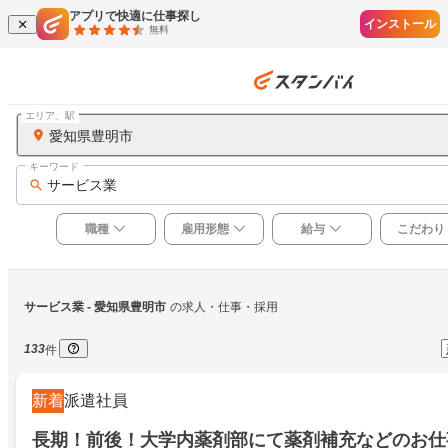
アプリで快適に仕事探し
インストール
無料
エリア、駅
愛知県豊明市
キーワード
サービス業
職種
雇用形態
給与
こだわり
サービス業
 - 愛知県豊明市
の求人・仕事・採用
133
件
新着
派遣社員
長期！前後！大学内薬剤部にて薬剤補充などのお仕