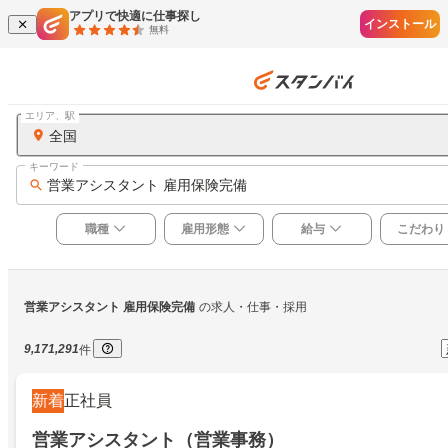
アプリで快適に仕事探し
インストール
無料
エリア、駅
全国
キーワード
営業アシスタント 雇用保険完備
職種
雇用形態
給与
こだわり
営業アシスタント 雇用保険完備
の求人・仕事・採用
9,171,291
件
新着
正社員
営業アシスタント（営業事務）