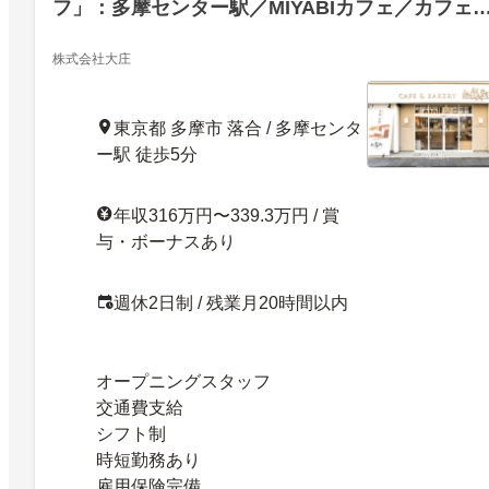
フ」：多摩センター駅／MIYABIカフェ／カフェ
タッフ・店長候補／賞与あり
株式会社大庄
東京都 多摩市 落合 / 多摩センタ
ー駅 徒歩5分
年収316万円〜339.3万円 / 賞
与・ボーナスあり
週休2日制 / 残業月20時間以内
オープニングスタッフ
交通費支給
シフト制
時短勤務あり
雇用保険完備