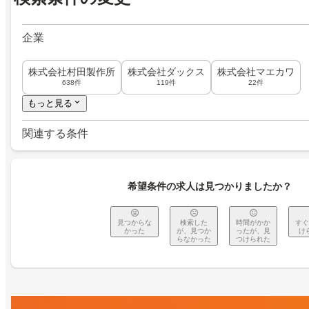
企業
株式会社村田製作所
株式会社ダックス
株式会社マエカワ
638件
119件
22件
もっと見る
関連する条件
希望条件の求人は見つかりましたか？
見つからな
検索した
時間がかか
すぐ
かった
が、見つか
ったが、見
け
らなかった
つけられた