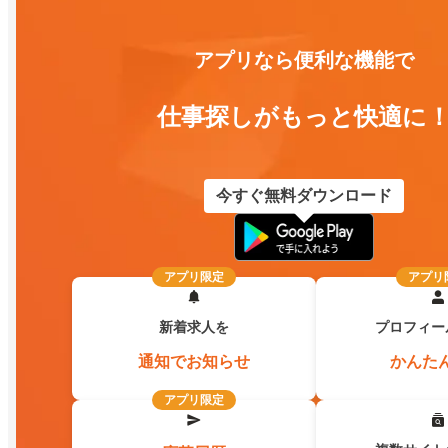
アプリなら便利な機能で
仕事探しがもっと快適に
今すぐ無料ダウンロード
アプリ限定
アプリ
新着求人を
プロフィー
通知でお知らせ
かんた
アプリ限定