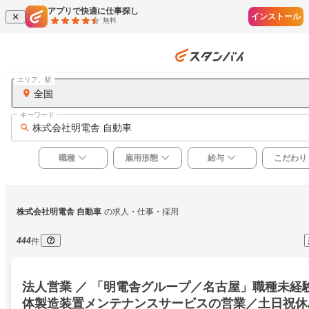
アプリで快適に仕事探し
インストール
無料
エリア、駅
全国
キーワード
株式会社明電舎 自動車
職種
雇用形態
給与
こだわり
株式会社明電舎 自動車
の求人・仕事・採用
444
件
法人営業 ／ 「明電舎グループ／名古屋」職種未経
体製造装置メンテナンスサービスの営業／土日祝休