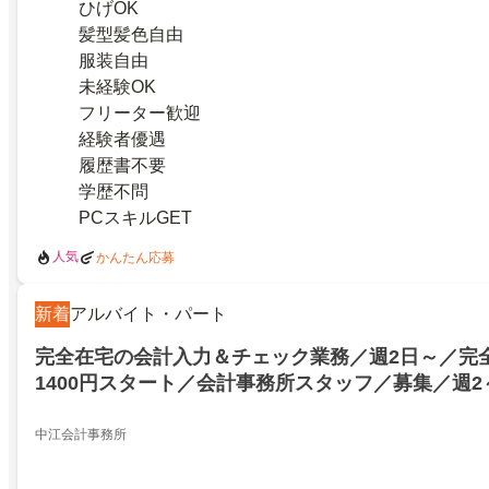
ひげOK
髪型髪色自由
服装自由
未経験OK
フリーター歓迎
経験者優遇
履歴書不要
学歴不問
PCスキルGET
人気
かんたん応募
新着
アルバイト・パート
完全在宅の会計入力＆チェック業務／週2日～／完
1400円スタート／会計事務所スタッフ／募集／週2～
平日のみ＆時間が自由に選べる経験者は時給UP30
中
中江会計事務所