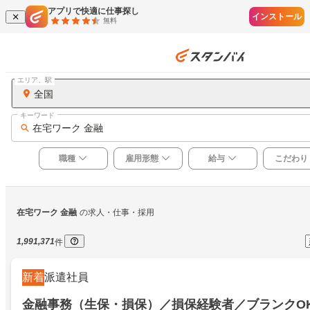
アプリで快適に仕事探し
インストール
無料
エリア、駅
全国
キーワード
在宅ワーク 金融
職種
雇用形態
給与
こだわり
在宅ワーク 金融
の求人・仕事・採用
1,991,371
件
新着
派遣社員
金融事務（生保・損保）／損保経験者／ブランクO