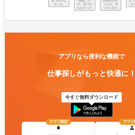
見つからな
検索した
時間がかか
すぐ
かった
が、見つか
ったが、見
け
らなかった
つけられた
アプリなら便利な機能で
仕事探しがもっと快適に
今すぐ無料ダウンロード
アプリ限定
アプリ