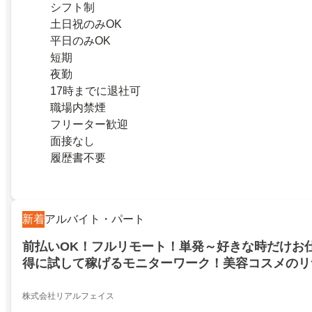
シフト制
土日祝のみOK
平日のみOK
短期
夜勤
17時までに退社可
職場内禁煙
フリーター歓迎
面接なし
履歴書不要
新着
アルバイト・パート
前払いOK！フルリモート！単発～好きな時だけお
得に試して稼げるモニターワーク！美容コスメのリ
1700円！もちろんオシャレも自由！前払いでお給料
市！
株式会社リアルフェイス