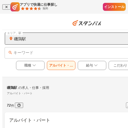
アプリで快適に仕事探し
インストール
無料
エリア、駅
磯鶏駅
キーワード
職種
アルバイト・パ
給与
こだわり
ート
磯鶏駅
の求人・仕事・採用
アルバイト・パート
72
件
アルバイト・パート