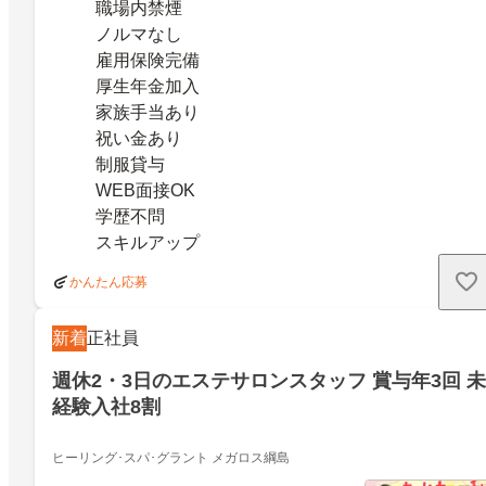
職場内禁煙
ノルマなし
雇用保険完備
厚生年金加入
家族手当あり
祝い金あり
制服貸与
WEB面接OK
学歴不問
スキルアップ
かんたん応募
新着
正社員
週休2・3日のエステサロンスタッフ 賞与年3回 未
経験入社8割
ヒーリング･スパ･グラント メガロス綱島