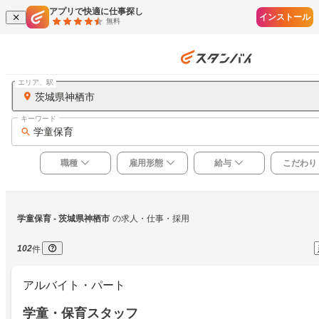
アプリで快適に仕事探し
インストール
無料
エリア、駅
茨城県神栖市
キーワード
学童保育
職種
雇用形態
給与
こだわり
学童保育
 - 茨城県神栖市
の求人・仕事・採用
102
件
アルバイト・パート
学童・保育スタッフ