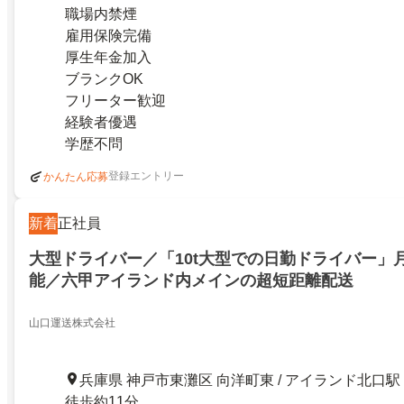
職場内禁煙
雇用保険完備
厚生年金加入
ブランクOK
フリーター歓迎
経験者優遇
学歴不問
登録エントリー
かんたん応募
新着
正社員
大型ドライバー／「10t大型での日勤ドライバー」月
能／六甲アイランド内メインの超短距離配送
山口運送株式会社
兵庫県 神戸市東灘区 向洋町東 / アイランド北口駅
徒歩約11分