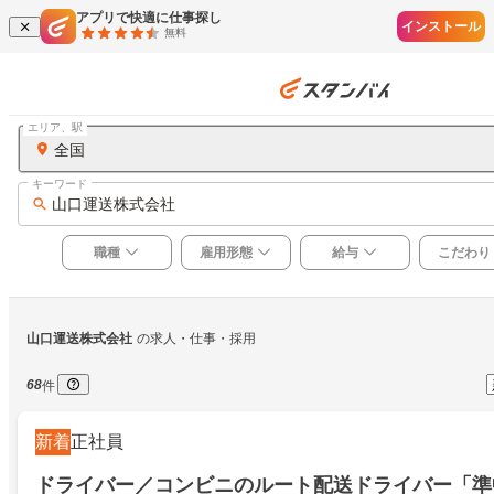
アプリで快適に仕事探し
インストール
無料
エリア、駅
全国
キーワード
山口運送株式会社
職種
雇用形態
給与
こだわり
山口運送株式会社
の求人・仕事・採用
68
件
新着
正社員
ドライバー／コンビニのルート配送ドライバー「準