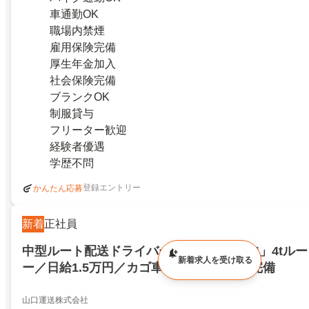
車通勤OK
職場内禁煙
雇用保険完備
厚生年金加入
社会保険完備
ブランクOK
制服貸与
フリーター歓迎
経験者優遇
学歴不問
登録エントリー
かんたん応募
新着
正社員
中型ルート配送ドライバー／「50代活躍中」4tル
新着求人を受け取る
ー／日給1.5万円／カゴ車・パワーゲート完備
山口運送株式会社