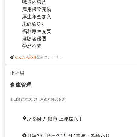
職場内禁煙
雇用保険完備
厚生年金加入
未経験OK
福利厚生充実
経験者優遇
学歴不問
登録エントリー
かんたん応募
正社員
倉庫管理
山口運送株式会社 京都八幡営業所
京都府 八幡市 上津屋八丁
月給35万円〜37万円 / 賞与・昇給あり