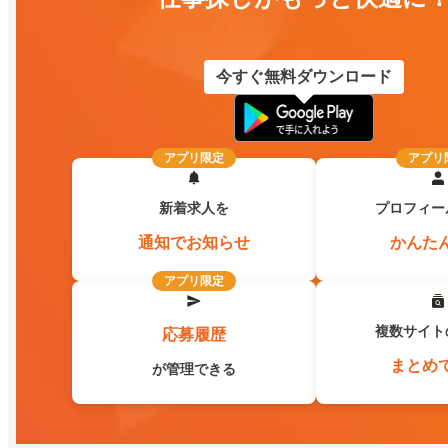
今すぐ無料ダウンロード
アプリ限定
アプリ
新着求人を
プロフィー
通知でお知らせ
かんた
アプリ限定
複数サイト
応募履歴
まとめ
が管理できる