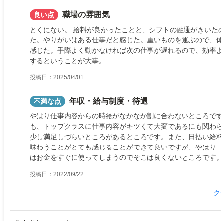
職場の雰囲気
良い点
とくにない。 給料が良かったことと、シフトの融通がきいた
た。やりがいはある仕事だと感じた。重いものを運ぶので、
感じた。手際よく動かなければ次の仕事が遅れるので、効率
するということが大事。
投稿日：2025/04/01
年収・給与制度・待遇
不満な点
やはり仕事内容からの時給がなかなか割に合わないところで
も、トップクラスに仕事内容がキツくて大変であるにも関わ
少し満足しづらいところがあるところです。また、日払い給
味わうことがとても感じることができて良いですが、やはり
はお金をすぐに使ってしまうのでそこは良くないところです
投稿日：2022/09/22
ク