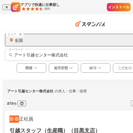
アプリで快適に仕事探し
インストール
無料
エリア、駅
全国
キーワード
アート引越センター株式会社
職種
雇用形態
給与
こだわり
アート引越センター株式会社
の求人・仕事・採用
870
件
新着
正社員
引越スタッフ（生産職）（目黒支店）