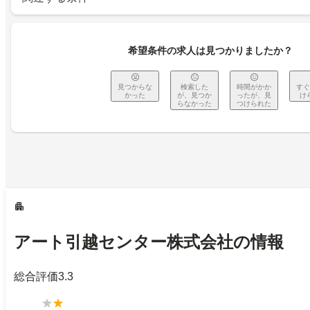
希望条件の求人は見つかりましたか？
見つからな
検索した
時間がかか
すぐ
かった
が、見つか
ったが、見
け
らなかった
つけられた
アート引越センター株式会社の情報
総合評価
3.3