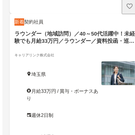
新着
契約社員
ラウンダー（地域訪問）／40～50代活躍中！未経
験でも月給33万円／ラウンダー／資料投函・巡回
中心／ノルマ・飛込み訪問ナシ
キャリアリンク株式会社
埼玉県
月給33万円 / 賞与・ボーナスあ
り
週休2日制