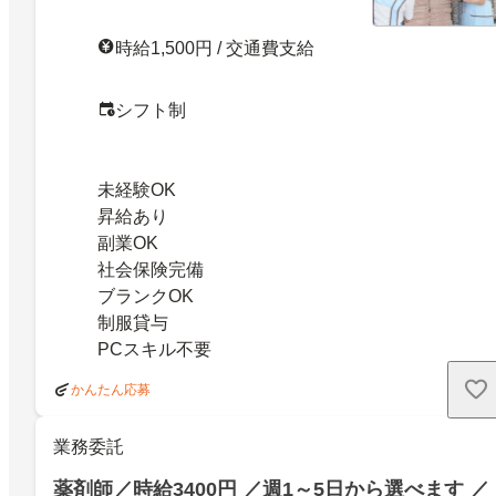
時給1,500円 / 交通費支給
シフト制
未経験OK
昇給あり
副業OK
社会保険完備
ブランクOK
制服貸与
PCスキル不要
かんたん応募
業務委託
薬剤師／時給3400円 ／週1～5日から選べます ／