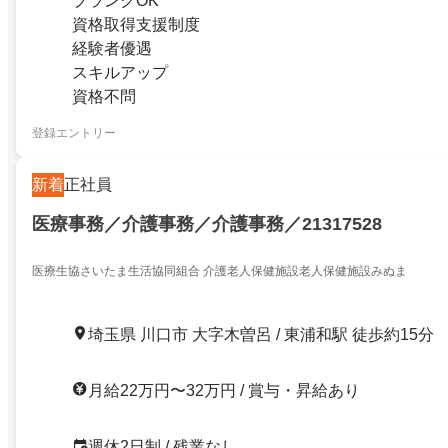
ブランクOK
資格取得支援制度
経験者優遇
スキルアップ
資格不問
登録エントリー
新着
正社員
医療事務／介護事務／介護事務／21317528
医療生協さいたま生活協同組合 介護老人保健施設老人保健施設みぬま
埼玉県 川口市 大字木曽呂 / 東浦和駅 徒歩約15分
月給22万円〜32万円 / 賞与・昇給あり
週休2日制 / 残業なし