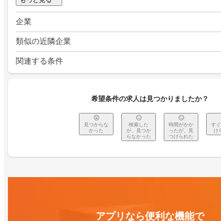
企業
類似の近隣企業
関連する条件
希望条件の求人は見つかりましたか？
見つからな
検索した
時間がかか
すぐ
かった
が、見つか
ったが、見
け
らなかった
つけられた
アプリなら便利な機能で