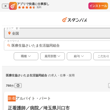
アプリで快適に仕事探し
インストール
無料
エリア、駅
全国
キーワード
医療生協さいたま生活協同組合
職種
雇用形態
給与
こだわり
医療生協さいたま生活協同組合
の求人・仕事・採用
766
件
新着
アルバイト・パート
正看護師／病院／埼玉県川口市