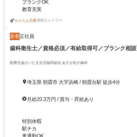
ブランクOK
教育充実
登録エントリー
かんたん応募
新着
正社員
歯科衛生士／資格必須／有給取得可／ブランク相談
医療生協さいたま生活協同組合 あさか虹の歯科
埼玉県 朝霞市 大字浜崎 / 朝霞台駅 徒歩4分
月給20.3万円 / 賞与・昇給あり
特別休暇
駅チカ
車通勤OK