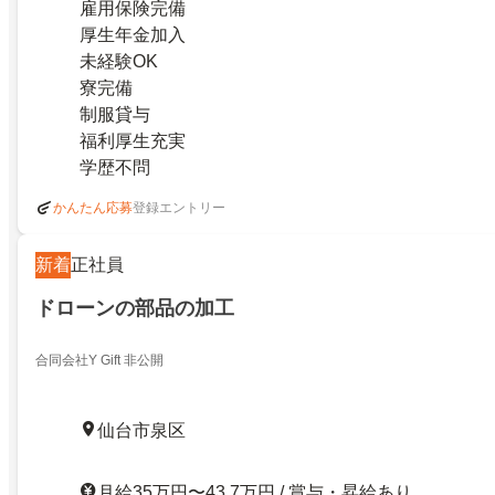
雇用保険完備
厚生年金加入
未経験OK
寮完備
制服貸与
福利厚生充実
学歴不問
登録エントリー
かんたん応募
新着
正社員
ドローンの部品の加工
合同会社Y Gift 非公開
仙台市泉区
月給35万円〜43.7万円 / 賞与・昇給あり