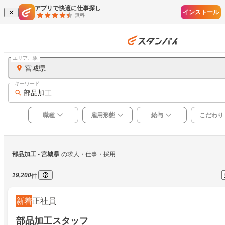
アプリで快適に仕事探し
インストール
無料
エリア、駅
宮城県
キーワード
部品加工
職種
雇用形態
給与
こだわり
部品加工
 - 宮城県
の求人・仕事・採用
19,200
件
新着
正社員
部品加工スタッフ