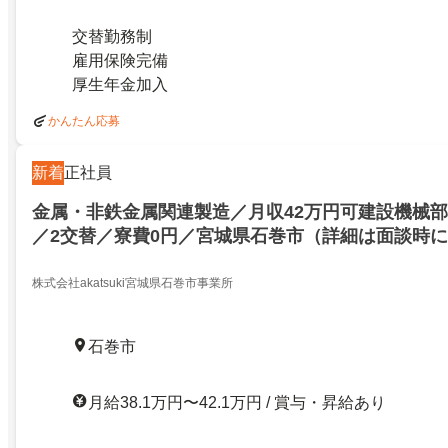
交替勤務制
雇用保険完備
厚生年金加入
かんたん応募
新着
正社員
金属・非鉄金属関連製造／月収42万円可建設機械
／2交替／寮費0円／宮城県石巻市（詳細は面談時
／27271433
株式会社akatsuki宮城県石巻市事業所
石巻市
月給38.1万円〜42.1万円 / 賞与・昇給あり