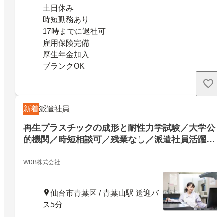
土日休み
時短勤務あり
17時までに退社可
雇用保険完備
厚生年金加入
ブランクOK
新着
派遣社員
再生プラスチックの成形と耐性力学試験／大学公
的機関／時短相談可／残業なし／派遣社員活躍中
／未経験可
WDB株式会社
仙台市青葉区 / 青葉山駅 送迎バ
ス5分