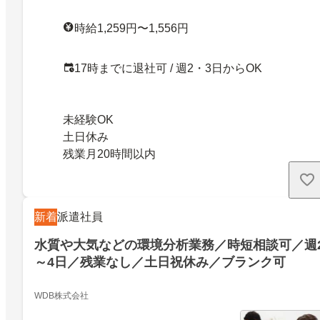
時給1,259円〜1,556円
17時までに退社可 / 週2・3日からOK
未経験OK
土日休み
残業月20時間以内
新着
派遣社員
水質や大気などの環境分析業務／時短相談可／週
～4日／残業なし／土日祝休み／ブランク可
WDB株式会社