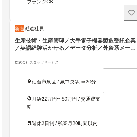
ブランクOK
新着
派遣社員
生産技術・生産管理／大手電子機器製造受託企業
／英語経験活かせる／データ分析／外資系メーカ
ー
株式会社スタッフサービス
仙台市泉区 / 泉中央駅 車20分
月給22万円〜50万円 / 交通費支
給
週休2日制 / 残業月20時間以内