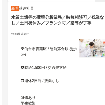
新着
派遣社員
水質土壌等の環境分析業務／時短相談可／残業な
し／土日祝休み／ブランク可／指導が丁寧
WDB株式会社
仙台市青葉区 / 陸前落合駅 徒歩
5分
時給1,500円 / 交通費支給
週休2日制 / 残業なし
研修あり
学生歓迎